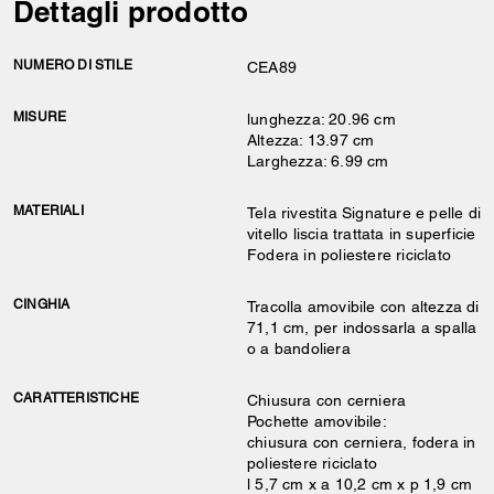
Dettagli prodotto
NUMERO DI STILE
CEA89
MISURE
lunghezza: 20.96 cm
Altezza: 13.97 cm
Larghezza: 6.99 cm
MATERIALI
Tela rivestita Signature e pelle di
vitello liscia trattata in superficie
Fodera in poliestere riciclato
CINGHIA
Tracolla amovibile con altezza di
71,1 cm, per indossarla a spalla
o a bandoliera
CARATTERISTICHE
Chiusura con cerniera
Pochette amovibile:
chiusura con cerniera, fodera in
poliestere riciclato
l 5,7 cm x a 10,2 cm x p 1,9 cm