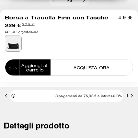
1
/
5
Borsa a Tracolla Finn con Tasche
4.9
229 €
375 €
COLOR: Argento/Nero
Aggiungi al 
ACQUISTA ORA
carrello
ADDING TO
BAG
3 pagamenti da 76,33 € a interessi 0% con
Dettagli prodotto