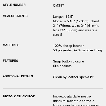
STYLE NUMBER
CM397
MEASUREMENTS
Length: 19.5"
Model is 5'10" (178cm), chest
31" (79cm), waist 24" (61cm),
hips 35" (89cm) and wears a
size S
MATERIALS
100% sheep leather
58 polyester, 42% viscose lining
FEATURES
Snap button closure
Slip pockets
ADDITIONAL DETAILS
Clean by leather specialist
Note dell'editor
Impreziosita dalle nostre
rifiniture lucidate a forma di
fibbia, questa giacca accorciata