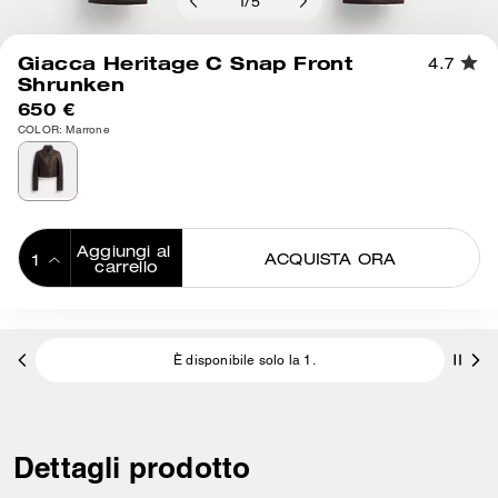
1
/
5
Giacca Heritage C Snap Front
4.7
Shrunken
650 €
COLOR: Marrone
Aggiungi al 
ACQUISTA ORA
carrello
ADDING TO
BAG
È disponibile solo la 1.
Dettagli prodotto