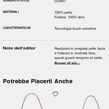
NUMERO DI STILE
CCN07
MATERIALI
100% pelle
Fodera: 100% lana
CARATTERISTICHE
Tecnologia touch sensitive
Note dell'editor
Realizzati in pregiata pelle liscia
e foderati in morbida lana,
questi guanti tengono al caldo e
sempre connessi.
Scopri di più…
L’indispensabile accessorio
invernale è dotato di sensori
tattili che permettono di usare
Potrebbe Piacerti Anche
qualsiasi dispositivo
touchscreen standard senza
che sia necessario levarlo.