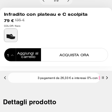
1
/
5
Infradito con plateau e C scolpita
79 €
135 €
COLOR: Nero
Aggiungi al 
ACQUISTA ORA
carrello
ADDING TO
BAG
3 pagamenti da 26,33 € a interessi 0% con
Dettagli prodotto