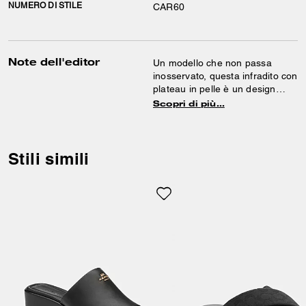
NUMERO DI STILE
CAR60
Note dell'editor
Un modello che non passa
inosservato, questa infradito con
plateau in pelle è un design
d’ispirazione rétro, impreziosito
Scopri di più…
da un inserto a “C” scolpita tono
su tono. Il sandalo slip-on
presenta un plantare imbottito e
una suola in gomma per una
Stili simili
maggiore aderenza.