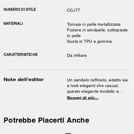
NUMERO DI STILE
CCJ77
MATERIALI
Tomaia in pelle metallizzata
Fodera in similpelle, sottopiede
in pelle
Suola in TPU e gomma
CARATTERISTICHE
Da infilare
Note dell'editor
Un sandalo raffinato, adatto sia
a look eleganti che casual,
questo elegante modello a
punta aperta con tacco kitten è
Scopri di più…
realizzato in una pelle
metallizzata liscia,
straordinariamente luminosa. Il
Potrebbe Piacerti Anche
modello slip-on è impreziosito
da un inserto Signature tono su
tono, per un discreto tocco di