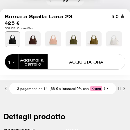
1
/
9
Borsa a Spalla Lana 23
5.0
425 €
COLOR: Ottone/Nero
Aggiungi al 
ACQUISTA ORA
carrello
ADDING TO
BAG
3 pagamenti da 141,66 € a interessi 0% con
Dettagli prodotto