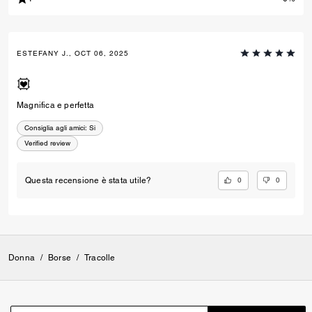
ESTEFANY J., OCT 06, 2025
💟
Magnifica e perfetta
Consiglia agli amici:
Si
Verified review
0
0
Questa recensione è stata utile?
Donna
/
Borse
/
Tracolle