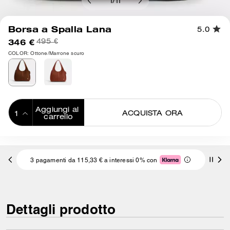
1
/
11
Borsa a Spalla Lana
5.0
346 €
495 €
COLOR: Ottone/Marrone scuro
Aggiungi al 
ACQUISTA ORA
carrello
ADDING TO
BAG
3 pagamenti da 115,33 € a interessi 0% con
Dettagli prodotto