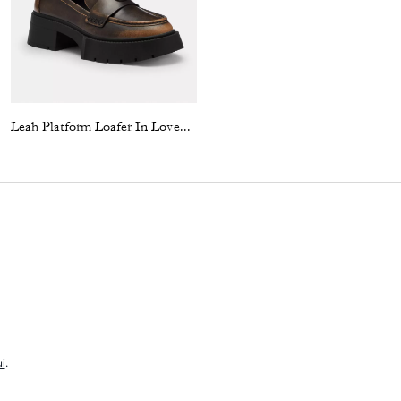
Leah Platform Loafer In Loved Leather
Leah Platform Loafer
i
.