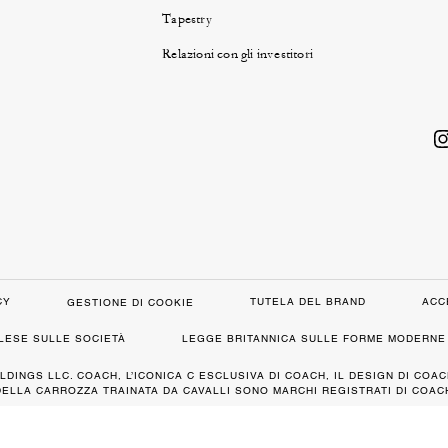
Tapestry
Relazioni con gli investitori
CY
TUTELA DEL BRAND
ACC
GESTIONE DI COOKIE
GLESE SULLE SOCIETÀ
LEGGE BRITANNICA SULLE FORME MODERNE 
LDINGS LLC. COACH, L’ICONICA C ESCLUSIVA DI COACH, IL DESIGN DI COAC
DELLA CARROZZA TRAINATA DA CAVALLI SONO MARCHI REGISTRATI DI COACH