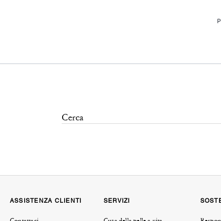
P
ASSISTENZA CLIENTI
SERVIZI
SOSTE
Contattaci
Cura della pelle a vita
Respons