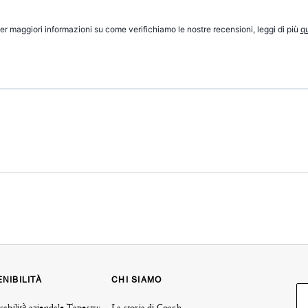
er maggiori informazioni su come verifichiamo le nostre recensioni, leggi di più
qu
NIBILITÀ
CHI SIAMO
abilità aziendale Tapestry
La storia di Coach