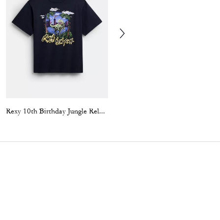
Rexy 10th Birthday Jungle Relaxed T-Shirt In Organic Cotton
Coach | Brain Dead Graphic Hoodie