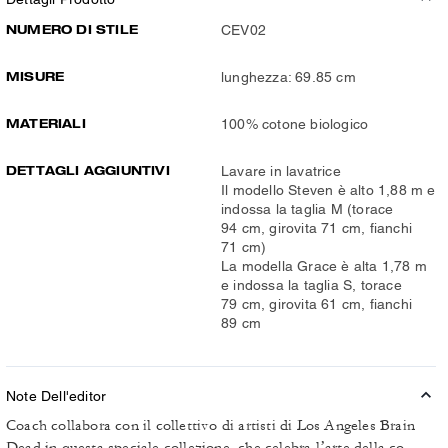
NUMERO DI STILE
CEV02
MISURE
lunghezza: 69.85 cm
MATERIALI
100% cotone biologico
DETTAGLI AGGIUNTIVI
Lavare in lavatrice
Il modello Steven è alto 1,88 m e
indossa la taglia M (torace
94 cm, girovita 71 cm, fianchi
71 cm)
La modella Grace è alta 1,78 m
e indossa la taglia S, torace
79 cm, girovita 61 cm, fianchi
89 cm
Note Dell'editor
Coach collabora con il collettivo di artisti di Los Angeles Brain
Dead in questa speciale collezione, che celebra l’arte della co-