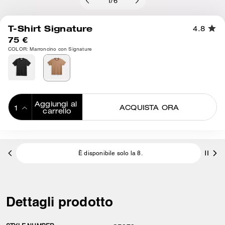
1
/
6
T-Shirt Signature
4.8
75 €
COLOR: Marroncino con Signature
Aggiungi al 
ACQUISTA ORA
carrello
ADDING TO
BAG
È disponibile solo la 8.
Dettagli prodotto