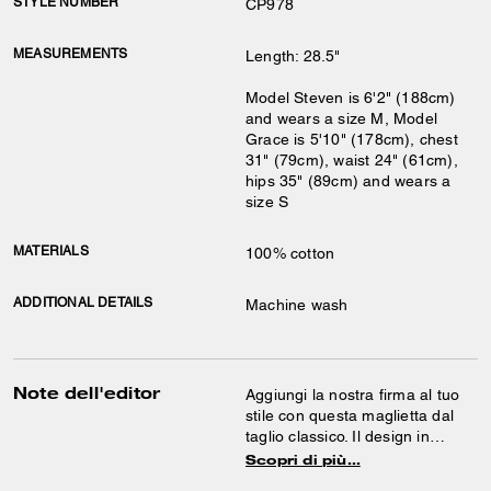
STYLE NUMBER
CP978
MEASUREMENTS
Length: 28.5"
Model Steven is 6'2" (188cm)
and wears a size M, Model
Grace is 5'10" (178cm), chest
31" (79cm), waist 24" (61cm),
hips 35" (89cm) and wears a
size S
MATERIALS
100% cotton
ADDITIONAL DETAILS
Machine wash
Note dell'editor
Aggiungi la nostra firma al tuo
stile con questa maglietta dal
taglio classico. Il design in
cotone è rifinito con un girocollo
Scopri di più…
a costine e l’etichetta Coach.