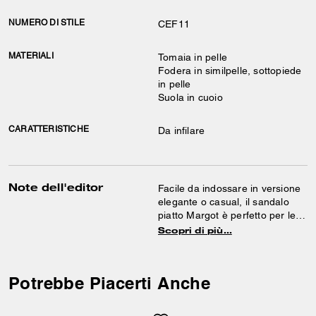
NUMERO DI STILE
CEF11
MATERIALI
Tomaia in pelle
Fodera in similpelle, sottopiede
in pelle
Suola in cuoio
CARATTERISTICHE
Da infilare
Note dell'editor
Facile da indossare in versione
elegante o casual, il sandalo
piatto Margot è perfetto per le
giornate e le serate estive.
Scopri di più…
Realizzato in pelle liscia, questo
modello slip-on è rifinito con una
fibbia lucida.
Potrebbe Piacerti Anche