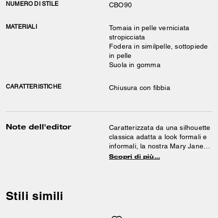
NUMERO DI STILE
CBO90
MATERIALI
Tomaia in pelle verniciata
stropicciata
Fodera in similpelle, sottopiede
in pelle
Suola in gomma
CARATTERISTICHE
Chiusura con fibbia
Note dell'editor
Caratterizzata da una silhouette
classica adatta a look formali e
informali, la nostra Mary Jane
con C scolpita è realizzata in
Scopri di più…
pelle verniciata testurizzata
dalla straordinaria lucentezza.
Provvista di comodo plantare
imbottito e resistente suola in
Stili simili
gomma, questa scarpa è rifinita
con una chiusura a fibbia e con i