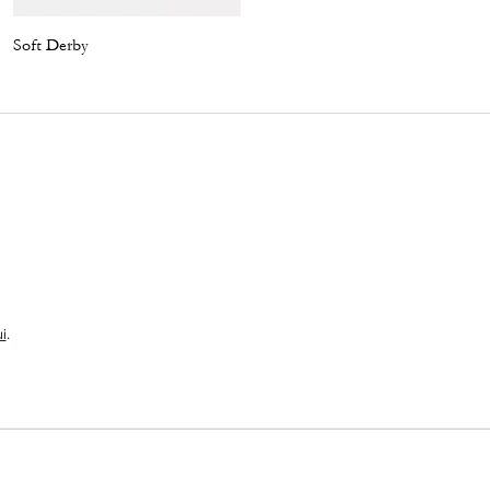
Soft Derby
Margot Slingback
i
.