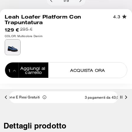
1
/
5
Leah Loafer Platform Con
4.3
Trapuntatura
129 €
295 €
COLOR: Multicolore Denim
Aggiungi al 
ACQUISTA ORA
carrello
ADDING TO
BAG
3 pagamenti da 43,00 € a interessi 0% con
Dettagli prodotto