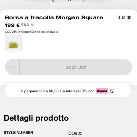
1
/
7
Borsa a tracolla Morgan Square
4.8
199 €
495 €
COLOR: Argento/Citrino metallizzato
Sold Out
3 pagamenti da 66,33 € a interessi 0% con
Dettagli prodotto
STYLE NUMBER
CO923