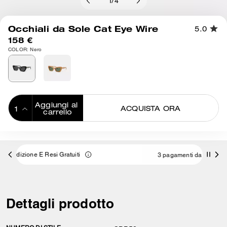
1
/
4
Occhiali da Sole Cat Eye Wire
5.0
158 €
COLOR: Nero
Aggiungi al 
ACQUISTA ORA
carrello
ADDING TO
BAG
ti
3 pagamenti da 52,66 € a interessi 0% con
Dettagli prodotto