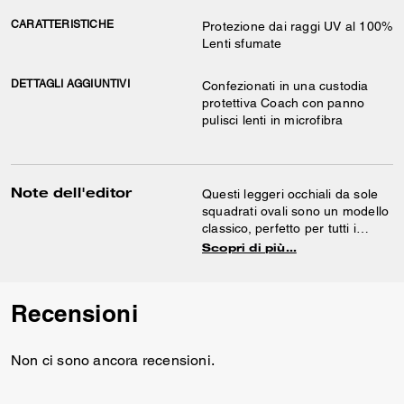
CARATTERISTICHE
Protezione dai raggi UV al 100%
Lenti sfumate
DETTAGLI AGGIUNTIVI
Confezionati in una custodia
protettiva Coach con panno
pulisci lenti in microfibra
Note dell'editor
Questi leggeri occhiali da sole
squadrati ovali sono un modello
classico, perfetto per tutti i
giorni. Sono rifiniti con un’asta
Scopri di più…
curva, impreziosita con il nostro
nome per il giusto tocco di
tradizione.
Recensioni
Non ci sono ancora recensioni.