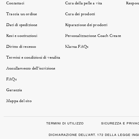
Contattaci
Cura della pelle a vita
Respons
Traccia un ordine
Cura dei prodotti
Dati di spedizione
Riparazione dei prodotti
Resi e sostituzioni
Personalizzazione Coach Create
Diritto di recesso
Klarna FAQs
Termini e condizioni di vendita
Annullamento dell'iscrizione
FAQs
Garanzia
Mappa del sito
TERMINI DI UTILIZZO
SICUREZZA E PRIVA
DICHIARAZIONE DELL’ART. 172 DELLA LEGGE IN