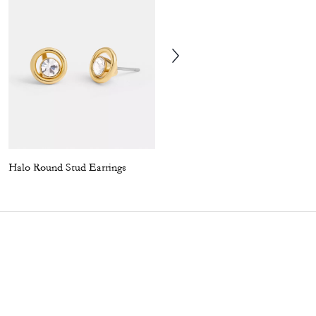
Halo Round Stud Earrings
Thin Signature Hinged Bangle