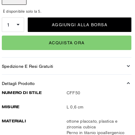
È disponibile solo la 5.
AGGIUNGI ALLA BORSA
ACQUISTA ORA
Spedizione E Resi Gratuiti
Dettagli Prodotto
NUMERO DI STILE
CFF50
MISURE
L 0,6 cm
MATERIALI
ottone placcato, plastica e
zirconia cubica
Perno in titanio ipoallergenico