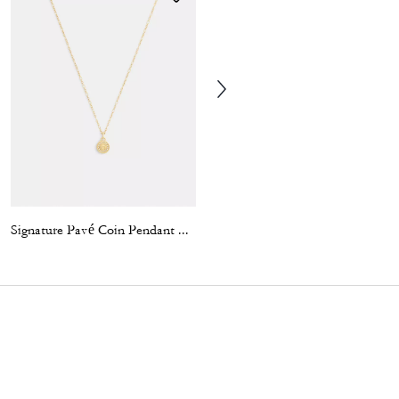
Signature Pavé Coin Pendant Necklace
Pearl And Seashell Pendant Necklace