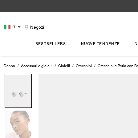
Negozi
IT
BESTSELLERS
NUOVE TENDENZE
N
Donna
/
Accessori e gioielli
/
Gioielli
/
Orecchini
/
Orecchini a Perla con B