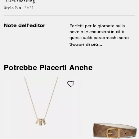
100% shearling
Style No. 7371
Note dell'editor
Perfetti per le giornate sulla
neve o le escursioni in città,
questi caldi paraorecchi sono
realizzati in soffice shearling dal
Scopri di più…
pelo lungo. La fascia per capelli
in morbida pelle è impreziosita
dal nostro motivo esclusivo, per
Potrebbe Piacerti Anche
un tocco di tradizione.