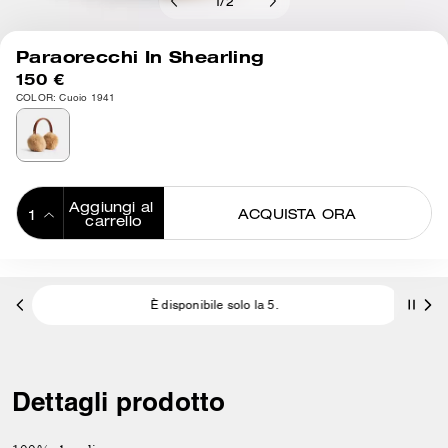
1
/
2
Paraorecchi In Shearling
150 €
COLOR: Cuoio 1941
Aggiungi al 
ACQUISTA ORA
carrello
ADDING TO
BAG
È disponibile solo la 5.
Spedi
Dettagli prodotto