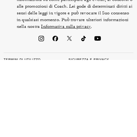
alle promozioni di Coach. Lei gode di determinati diritti ai
sensi delle leggi in vigore e può revocare il Suo consenso
in qualsiasi momento. Può trovare ulteriori informazioni
nella nostra
Informativa sulla privacy
.
TERMINI DI UTILIZZO
SICUREZZA E PRIVACY
TUTELA DEL BRAND
GESTIONE DI COOKIE
ACCESSIBILITÀ
ASSISTENZA CLIENTI
DICHIARAZIONE DELL’ART.
LEGGE BRITANNICA SULLE
172 DELLA LEGGE INGLESE
FORME MODERNE DI
SULLE SOCIETÀ
SCHIAVITÙ
MAPPA DEL SITO
© 2026 COACH IP HOLDINGS LLC. COACH, L’ICONICA C ESCLUSIVA DI
COACH, IL DESIGN DI COACH E DELL’ETICHETTA,
IL DESIGN COACH DELLA CARROZZA TRAINATA DA CAVALLI SONO
MARCHI REGISTRATI DI COACH IP HOLDINGS LLC.