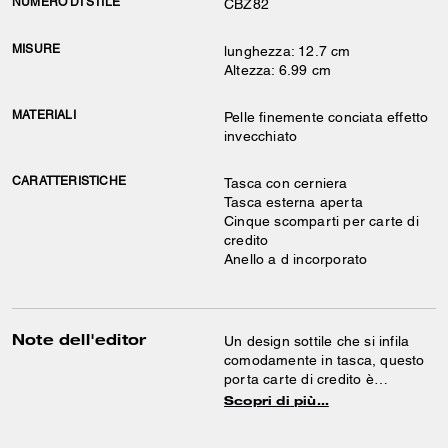
NUMERO DI STILE
CBZ82
MISURE
lunghezza: 12.7 cm
Altezza: 6.99 cm
MATERIALI
Pelle finemente conciata effetto
invecchiato
CARATTERISTICHE
Tasca con cerniera
Tasca esterna aperta
Cinque scomparti per carte di
credito
Anello a d incorporato
Note dell'editor
Un design sottile che si infila
comodamente in tasca, questo
porta carte di credito è
realizzato in pelle finemente
Scopri di più…
conciata morbida come burro,
trattata con una speciale tecnica