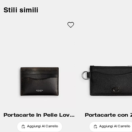
di lavorazione in superficie che
fa riemergere il colore di fondo
Stili simili
per ottenere un look vissuto.
Impreziosito dal nostro inserto
Signature, può contenere
cinque carte e altri piccoli effetti
personali. Attaccalo ad una
borsa o ad un mazzo di chiavi
con l’anello a D incorporato.
Non esiste un modello
esattamente uguale a un altro e
ogni porta carte di credito
acquisisce carattere e
personalità nel tempo.
Portacarte In Pelle Loved
Portacarte con 
Aggiungi Al Carrello
Aggiungi Al Carrello