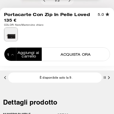
1
/
3
Portacarte Con Zip In Pelle Loved
5.0
135 €
COLOR: Nero/Marroncino chiaro
Aggiungi al 
ACQUISTA ORA
carrello
ADDING TO
BAG
È disponibile solo la 9.
Dettagli prodotto