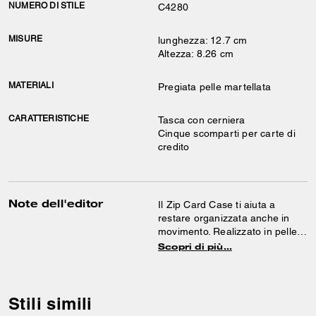
NUMERO DI STILE
C4280
MISURE
lunghezza: 12.7 cm
Altezza: 8.26 cm
MATERIALI
Pregiata pelle martellata
CARATTERISTICHE
Tasca con cerniera
Cinque scomparti per carte di
credito
Note dell'editor
Il Zip Card Case ti aiuta a
restare organizzata anche in
movimento. Realizzato in pelle
granulata raffinata, questo porta
Scopri di più…
carte compatto offre cinque
fessure per carte di credito e
una tasca con zip.
Stili simili