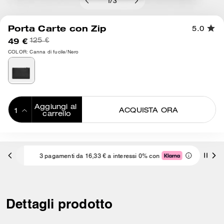
1
/
3
Porta Carte con Zip
5.0
49 €
125 €
COLOR: Canna di fucile/Nero
Aggiungi al 
ACQUISTA ORA
carrello
ADDING TO
BAG
3 pagamenti da 16,33 € a interessi 0% con
Dettagli prodotto