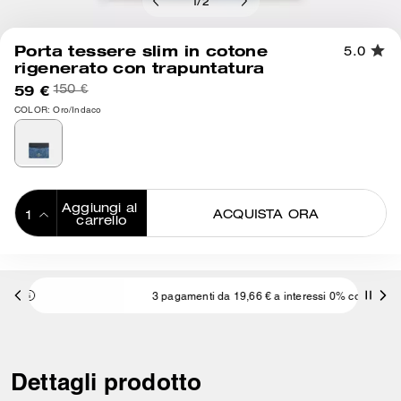
1
/
2
Porta tessere slim in cotone
5.0
rigenerato con trapuntatura
59 €
150 €
COLOR: Oro/Indaco
Aggiungi al 
ACQUISTA ORA
carrello
ADDING TO
BAG
3 pagamenti da 19,66 € a interessi 0% con
Dettagli prodotto