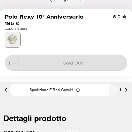
1
/
4
Polo Rexy 10° Anniversario
5.0
195 €
COLOR: Bianco
Sold Out
ne E Resi Gratuiti
3 pagamenti da 65,00 € a interess
Dettagli prodotto