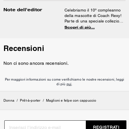
Note dell'editor
Celebriamo il 10º compleanno
della mascotte di Coach Rexy!
Parte di una speciale collezione
capsule, questa polo corta
Scopri di più…
presenta una toppa sul petto
raffigurante Rexy, la mascotte
ferocemente spassosa di
Recensioni
Coach. Il modello a righe dal
taglio comodo è rifinito con un
tradizionale colletto a punta. (Ti
Non ci sono ancora recensioni.
amiamo Rexy!)
Per maggiori informazioni su come verifichiamo le nostre recensioni, leggi
di più
qui
.
Donna
/
Prêt-à-porter
/
Maglioni e felpe con cappuccio
REGISTRATI