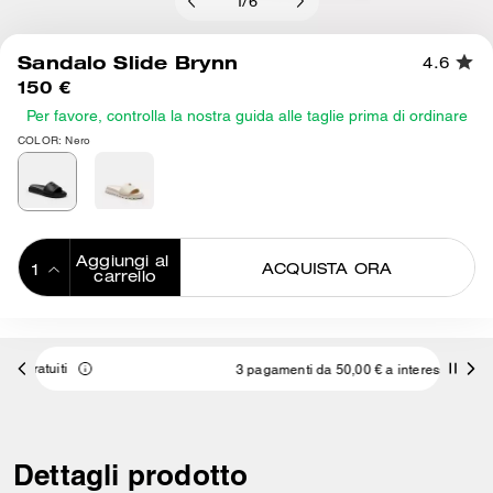
1
/
6
Sandalo Slide Brynn
4.6
150 €
Per favore, controlla la nostra guida alle taglie prima di ordinare
COLOR: Nero
Aggiungi al 
ACQUISTA ORA
carrello
ADDING TO
BAG
3 pagamenti da 50,00 € a interessi 0% con
Dettagli prodotto