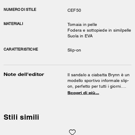
NUMERO DI STILE
CEF50
MATERIALI
Tomaia in pelle
Fodera e sottopiede in similpelle
Suola in EVA
CARATTERISTICHE
Slip-on
Note dell'editor
Il sandalo a ciabatta Brynn è un
modello sportivo informale slip-
on, perfetto per tutti i giorni.
Realizzata in pelle liscia,
Scopri di più…
presenta un comodo plantare
imbottito, una suola in EVA
leggera ed è impreziosita da un
inserto Signature lucido, per un
Stili simili
tocco di tradizione.