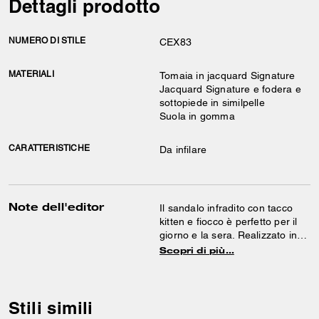
Dettagli prodotto
NUMERO DI STILE
CEX83
MATERIALI
Tomaia in jacquard Signature
Jacquard Signature e fodera e
sottopiede in similpelle
Suola in gomma
CARATTERISTICHE
Da infilare
Note dell'editor
Il sandalo infradito con tacco
kitten e fiocco è perfetto per il
giorno e la sera. Realizzato in
pelle e jacquard Signature,
Scopri di più…
questo sandalo slip-on presenta
un comodo tacco basso e un
fiocchetto sul punto infradito.
Stili simili