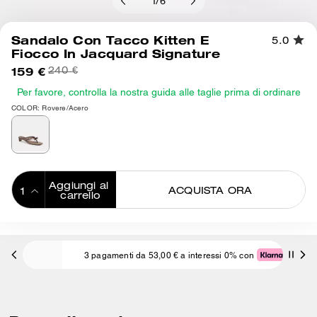
1
/
6
Sandalo Con Tacco Kitten E
5.0
Fiocco In Jacquard Signature
159 €
240 €
Per favore, controlla la nostra guida alle taglie prima di ordinare
COLOR: Rovere/Acero
Aggiungi al 
ACQUISTA ORA
carrello
ADDING TO
BAG
3 pagamenti da 53,00 € a interessi 0% con