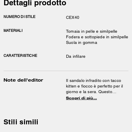
Dettagli prodotto
NUMERO DI STILE
CEX40
MATERIALI
Tomaia in pelle e similpelle
Fodera e sottopiede in similpelle
Suola in gomma
CARATTERISTICHE
Da infilare
Note dell'editor
Il sandalo infradito con tacco
kitten e fiocco è perfetto per il
giorno e la sera. Questo
sandalo slip-on in pelle presenta
Scopri di più…
un comodo tacco basso e un
fiocchetto sul cinturino infradito.
Stili simili