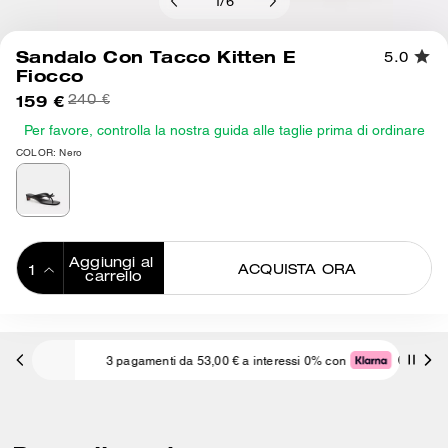
1
/
6
Sandalo Con Tacco Kitten E
5.0
Fiocco
159 €
240 €
Per favore, controlla la nostra guida alle taglie prima di ordinare
COLOR: Nero
Aggiungi al 
ACQUISTA ORA
carrello
ADDING TO
BAG
3 pagamenti da 53,00 € a interessi 0% con