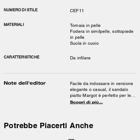
NUMERO DI STILE
CEF11
MATERIALI
Tomaia in pelle
Fodera in similpelle, sottopiede
in pelle
Suola in cuoio
CARATTERISTICHE
Da infilare
Note dell'editor
Facile da indossare in versione
elegante o casual, il sandalo
piatto Margot è perfetto per le
giornate e le serate estive.
Scopri di più…
Realizzato in pelle liscia, questo
modello slip-on è rifinito con una
fibbia lucida.
Potrebbe Piacerti Anche