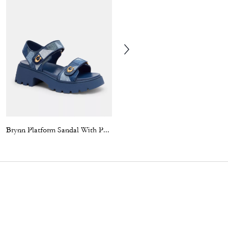
Brynn Platform Sandal With Patchwork
Brynn Sandal