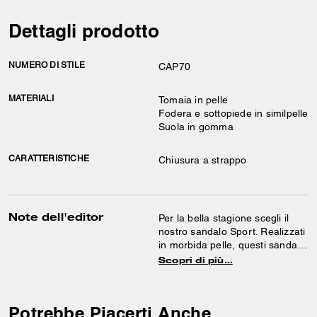
Dettagli prodotto
NUMERO DI STILE
CAP70
MATERIALI
Tomaia in pelle
Fodera e sottopiede in similpelle
Suola in gomma
CARATTERISTICHE
Chiusura a strappo
Note dell'editor
Per la bella stagione scegli il
nostro sandalo Sport. Realizzati
in morbida pelle, questi sandali
con cinturino presentano una
Scopri di più…
fodera e un plantare in pelle per
indossarli comodamente tutto il
giorno. Con una suola in gomma
Potrebbe Piacerti Anche
resistente, il modello da donna