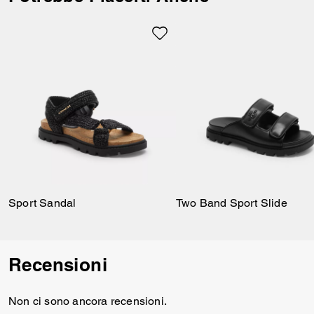
è perfetto per qualsiasi
programma, da una
passeggiata nel parco a un
brunch nel weekend. Grazie al
versatile design si abbinano
perfettamente a tutto, dai tuoi
jeans preferiti a un arioso abito
estivo.
Sport Sandal
Two Band Sport Slide
Recensioni
Non ci sono ancora recensioni.