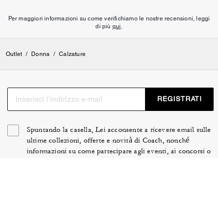
Per maggiori informazioni su come verifichiamo le nostre recensioni, leggi
di più
qui
.
Outlet
/
Donna
/
Calzature
REGISTRATI
Spuntando la casella, Lei acconsente a ricevere email sulle
ultime collezioni, offerte e novità di Coach, nonché
informazioni su come partecipare agli eventi, ai concorsi o
alle promozioni di Coach. Lei gode di determinati diritti ai
sensi delle leggi in vigore e può revocare il Suo consenso
in qualsiasi momento. Può trovare ulteriori informazioni
nella nostra
Informativa sulla privacy
.