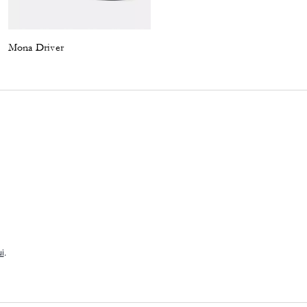
Mona Driver
Loafer Espadrille
i
.