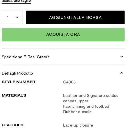
Guida alle taglie
AGGIUNGI ALLA BORSA
ACQUISTA ORA
Spedizione E Resi Gratuiti
Dettagli Prodotto
STYLE NUMBER
G4966
MATERIALS
Leather and Signature coated
canvas upper
Fabric lining and footbed
Rubber outsole
FEATURES
Lace-up closure