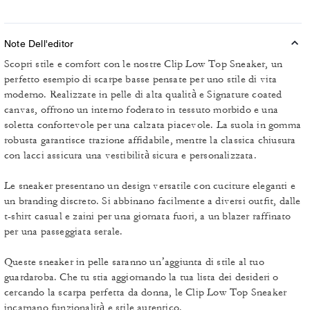
Note Dell'editor
Scopri stile e comfort con le nostre Clip Low Top Sneaker, un
perfetto esempio di scarpe basse pensate per uno stile di vita
moderno. Realizzate in pelle di alta qualità e Signature coated
canvas, offrono un interno foderato in tessuto morbido e una
soletta confortevole per una calzata piacevole. La suola in gomma
robusta garantisce trazione affidabile, mentre la classica chiusura
con lacci assicura una vestibilità sicura e personalizzata.
Le sneaker presentano un design versatile con cuciture eleganti e
un branding discreto. Si abbinano facilmente a diversi outfit, dalle
t-shirt casual e zaini per una giornata fuori, a un blazer raffinato
per una passeggiata serale.
Queste sneaker in pelle saranno un’aggiunta di stile al tuo
guardaroba. Che tu stia aggiornando la tua lista dei desideri o
cercando la scarpa perfetta da donna, le Clip Low Top Sneaker
incarnano funzionalità e stile autentico.