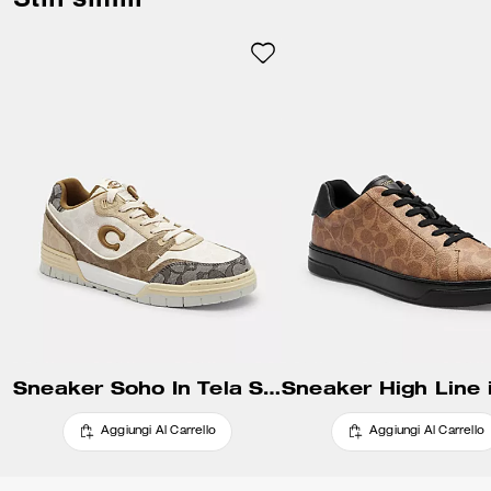
lacci di ricambio per uno stile
versatile.
Il nostro jacquard Signature è
realizzato con un misto al 46%
di poliestere riciclato e al 54% di
cotone rigenerativo.
Quest’ultimo proviene da
stabilimenti che adottano
pratiche di agricoltura
rigenerativa al fine di aiutare a
conservare e ringiovanire la
terra, incrementando la
biodiversità e la salute del
terreno e portando a un
maggiore assorbimento di
carbonio. Rispecchia il continuo
impegno profuso nel contribuire
Sneaker Soho In Tela Signature Mista
a ridurre il nostro impatto sul
pianeta.
Aggiungi Al Carrello
Aggiungi Al Carrello