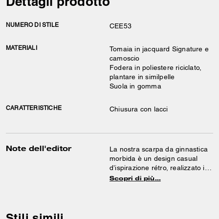
Dettagli prodotto
NUMERO DI STILE
CEE53
MATERIALI
Tomaia in jacquard Signature e
camoscio
Fodera in poliestere riciclato,
plantare in similpelle
Suola in gomma
CARATTERISTICHE
Chiusura con lacci
Note dell'editor
La nostra scarpa da ginnastica
morbida è un design casual
d’ispirazione rétro, realizzato in
una combinazione di jacquard
Scopri di più…
Signature e vellutato camoscio.
Il modello sportivo rilassato è
rifinito con una resistente suola
in gomma e dotato di un paio di
Stili simili