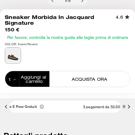
1
/
5
Sneaker Morbida In Jacquard
4.6
Signature
150 €
Per favore, controlla la nostra guida alle taglie prima di ordinare
COLOR: Acero/Rovere
Aggiungi al 
ACQUISTA ORA
carrello
ADDING TO
BAG
3 pagamenti da 50,00 € a interessi 0% con