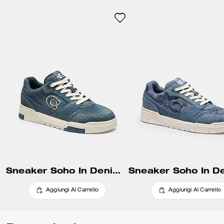
in 100% poliestere riciclato e
un’intersuola che contiene
almeno il 28% di materiali a
base biologica, creata
attraverso un processo che
utilizza fonti rinnovabili al posto
di quelle a base fossile. Questo
confortevole modello è rifinito
con una suola in gomma
scanalata con una mappa di
Manhattan.
Sneaker Soho In Denim Loved
Aggiungi Al Carrello
Aggiungi Al Carrello