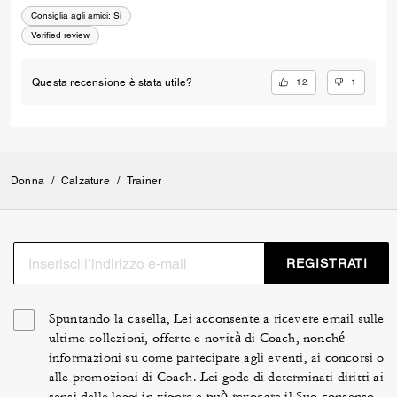
Consiglia agli amici:
Si
Verified review
12
1
Questa recensione è stata utile?
Donna
/
Calzature
/
Trainer
REGISTRATI
Spuntando la casella, Lei acconsente a ricevere email sulle
ultime collezioni, offerte e novità di Coach, nonché
informazioni su come partecipare agli eventi, ai concorsi o
alle promozioni di Coach. Lei gode di determinati diritti ai
sensi delle leggi in vigore e può revocare il Suo consenso