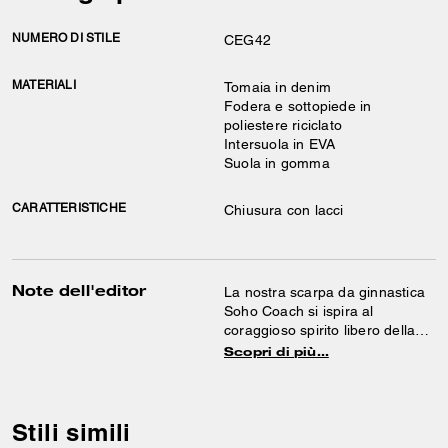
NUMERO DI STILE
CEG42
MATERIALI
Tomaia in denim
Fodera e sottopiede in
poliestere riciclato
Intersuola in EVA
Suola in gomma
CARATTERISTICHE
Chiusura con lacci
Note dell'editor
La nostra scarpa da ginnastica
Soho Coach si ispira al
coraggioso spirito libero della
nostra città natale di New York
Scopri di più…
ed è progettata per stare al
passo con la vita in movimento.
Realizzata in denim di cotone
ricamato con un allegro motivo
Stili simili
a ciliegie, presenta una fodera