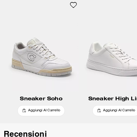
riciclato e un’intersuola che
contiene almeno il 28% di
materiali a base biologica,
creata attraverso un processo
che utilizza fonti rinnovabili al
posto di quelle a base fossile. Il
confortevole modello è rifinito
con una suola in gomma
scanalata, decorata con una
mappa di Manhattan.
Sneaker Soho
Sneaker High L
Aggiungi Al Carrello
Aggiungi Al Carrello
Recensioni