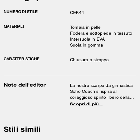
NUMERO DI STILE
CEK44
MATERIALI
Tomaia in pelle
Fodera e sottopiede in tessuto
Intersuola in EVA
Suola in gomma
CARATTERISTICHE
Chiusura a strappo
Note dell'editor
La nostra scarpa da ginnastica
Soho Coach si ispira al
coraggioso spirito libero della
nostra città natale di New York
Scopri di più…
ed è progettata per stare al
passo con la vita in movimento.
Realizzata in pelle liscia con
chiusura con due cinturini in
Stili simili
velcro sportivi, presenta una
fodera in 100% poliestere