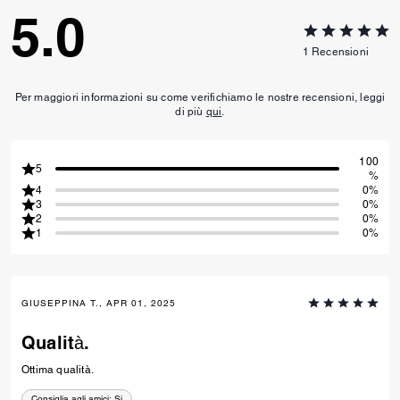
5.0
1
Recensioni
Per maggiori informazioni su come verifichiamo le nostre recensioni, leggi
di più
qui
.
100
5
%
4
0%
3
0%
2
0%
1
0%
GIUSEPPINA T., APR 01, 2025
Qualità.
Ottima qualità.
Consiglia agli amici:
Si