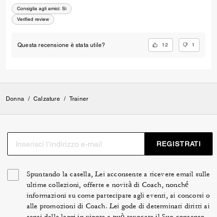
Consiglia agli amici:
Si
Verified review
12
1
Questa recensione è stata utile?
Donna
/
Calzature
/
Trainer
REGISTRATI
Spuntando la casella, Lei acconsente a ricevere email sulle
ultime collezioni, offerte e novità di Coach, nonché
informazioni su come partecipare agli eventi, ai concorsi o
alle promozioni di Coach. Lei gode di determinati diritti ai
sensi delle leggi in vigore e può revocare il Suo consenso