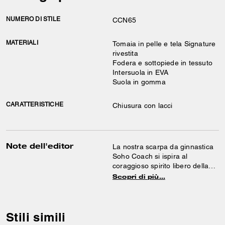
NUMERO DI STILE
CCN65
MATERIALI
Tomaia in pelle e tela Signature
rivestita
Fodera e sottopiede in tessuto
Intersuola in EVA
Suola in gomma
CARATTERISTICHE
Chiusura con lacci
Note dell'editor
La nostra scarpa da ginnastica
Soho Coach si ispira al
coraggioso spirito libero della
nostra città natale di New York
Scopri di più…
ed è progettata per stare al
passo con la vita in movimento.
Realizzata nella nostra tela
Signature e in pelle liscia,
Stili simili
presenta un’intersuola che