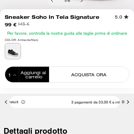
1
/
6
Sneaker Soho In Tela Signature
5.0
99 €
145 €
Per favore, controlla la nostra guida alle taglie prima di ordinare
COLOR: Antracite/Nero
Aggiungi al 
ACQUISTA ORA
carrello
ADDING TO
BAG
3 pagamenti da 33,00 € a interessi 0% con
Dettagli prodotto