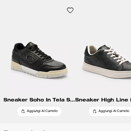
contiene almeno il 28% di
contenuto a base biologica,
creata attraverso un processo
che utilizza fonti rinnovabili al
posto di quelle a base fossile.
Questo confortevole modello è
rifinito con una suola in gomma
scanalata con una mappa di
Manhattan.
Sneaker Soho In Tela Signature
Aggiungi Al Carrello
Aggiungi Al Carrello