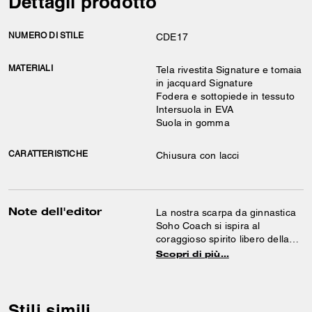
Dettagli prodotto
NUMERO DI STILE
CDE17
MATERIALI
Tela rivestita Signature e tomaia
in jacquard Signature
Fodera e sottopiede in tessuto
Intersuola in EVA
Suola in gomma
CARATTERISTICHE
Chiusura con lacci
Note dell'editor
La nostra scarpa da ginnastica
Soho Coach si ispira al
coraggioso spirito libero della
nostra città natale di New York
Scopri di più…
ed è progettata per stare al
passo con la vita in movimento.
Realizzato in una combinazione
di tela e jacquard Signature,
Stili simili