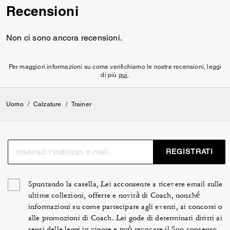
Recensioni
e portando a un maggiore
assorbimento di carbonio.
Rispecchia il continuo impegno
Non ci sono ancora recensioni.
profuso nel contribuire a ridurre
il nostro impatto sul pianeta.
Per maggiori informazioni su come verifichiamo le nostre recensioni, leggi
di più
qui
.
Uomo
/
Calzature
/
Trainer
REGISTRATI
Spuntando la casella, Lei acconsente a ricevere email sulle
ultime collezioni, offerte e novità di Coach, nonché
informazioni su come partecipare agli eventi, ai concorsi o
alle promozioni di Coach. Lei gode di determinati diritti ai
sensi delle leggi in vigore e può revocare il Suo consenso