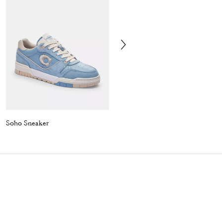
Soho Sneaker
Soho Sneaker In Distressed Metallic Leather