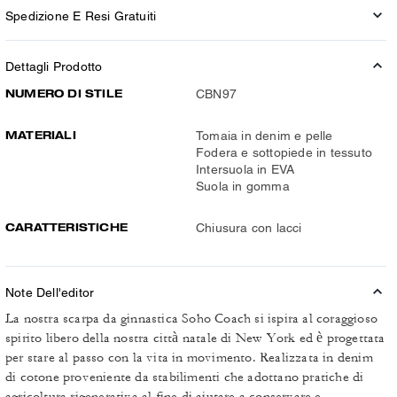
Spedizione E Resi Gratuiti
Dettagli Prodotto
NUMERO DI STILE
CBN97
MATERIALI
Tomaia in denim e pelle
Fodera e sottopiede in tessuto
Intersuola in EVA
Suola in gomma
CARATTERISTICHE
Chiusura con lacci
Note Dell'editor
La nostra scarpa da ginnastica Soho Coach si ispira al coraggioso
spirito libero della nostra città natale di New York ed è progettata
per stare al passo con la vita in movimento. Realizzata in denim
di cotone proveniente da stabilimenti che adottano pratiche di
agricoltura rigenerativa al fine di aiutare a conservare e