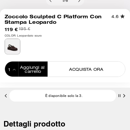
1
/
6
Zoccolo Sculpted C Platform Con
4.6
Stampa Leopardo
119 €
195 €
COLOR: Leopardato scuro
Aggiungi al 
ACQUISTA ORA
carrello
ADDING TO
BAG
È disponibile solo la 3.
Dettagli prodotto