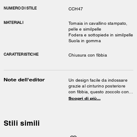
NUMERO DI STILE
CCH47
MATERIALI
Tomaia in cavallino stampato,
pelle e similpelle
Fodera e sottopiede in similpelle
Suola in gomma
CARATTERISTICHE
Chiusura con fibbia
Note dell'editor
Un design facile da indossare
grazie al cinturino posteriore
con fibbia, questo zoccolo con
plateau è realizzato in un
Scopri di più…
lussuoso cavallino dall’audace
stampa leopardata. Con un
comodo plantare imbottito e una
resistente suola in gomma, è
Stili simili
impreziosito dal nostro inserto a
C scolpita per un tocco di