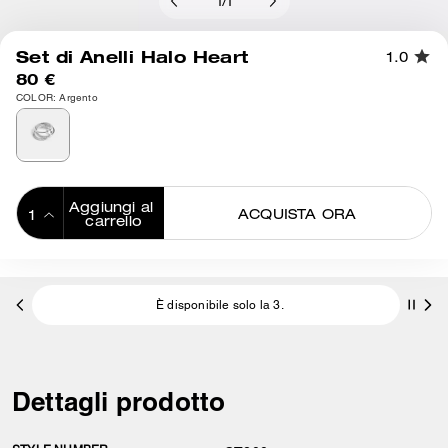
1
/
1
Set di Anelli Halo Heart
1.0
80 €
COLOR: Argento
Aggiungi al 
ACQUISTA ORA
carrello
ADDING TO
BAG
È disponibile solo la 3.
Dettagli prodotto