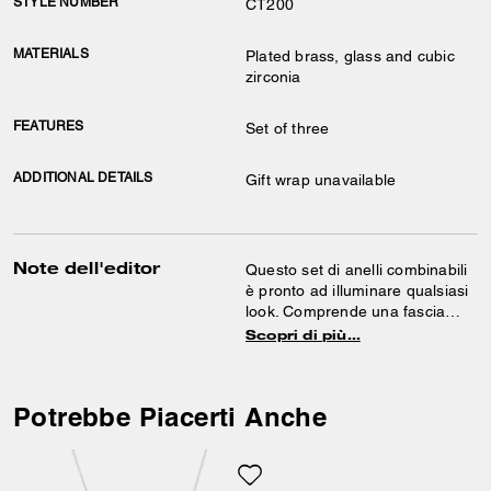
STYLE NUMBER
CT200
MATERIALS
Plated brass, glass and cubic
zirconia
FEATURES
Set of three
ADDITIONAL DETAILS
Gift wrap unavailable
Note dell'editor
Questo set di anelli combinabili
è pronto ad illuminare qualsiasi
look. Comprende una fascia
lucida, una in pavé e un anello
Scopri di più…
con cristallo a cuore
incastonato. Puoi indossarli
insieme o separatamente.
Potrebbe Piacerti Anche