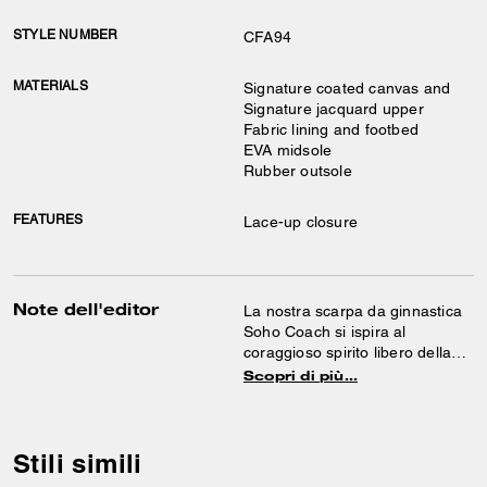
STYLE NUMBER
CFA94
MATERIALS
Signature coated canvas and
Signature jacquard upper
Fabric lining and footbed
EVA midsole
Rubber outsole
FEATURES
Lace-up closure
Note dell'editor
La nostra scarpa da ginnastica
Soho Coach si ispira al
coraggioso spirito libero della
nostra città natale di New York
Scopri di più…
ed è progettata per stare al
passo con la vita in movimento.
Realizzato in una combinazione
di tela Signature e jacquard
Stili simili
Signature tono su tono,