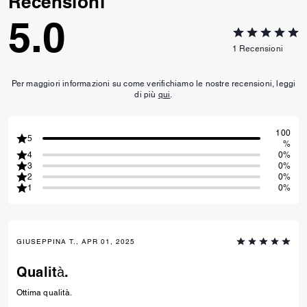
Recensioni
terreno e portando a un
5.0
maggiore assorbimento di
carbonio. Rispecchia il continuo
1
Recensioni
impegno profuso nel contribuire
a ridurre il nostro impatto sul
pianeta.
Per maggiori informazioni su come verifichiamo le nostre recensioni, leggi
di più
qui
.
100
5
%
4
0%
3
0%
2
0%
1
0%
GIUSEPPINA T., APR 01, 2025
Qualità.
Ottima qualità.