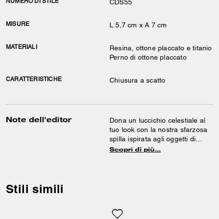
NUMERO DI STILE
CDS55
MISURE
L 5,7 cm x A 7 cm
MATERIALI
Resina, ottone placcato e titanio
Perno di ottone placcato
CARATTERISTICHE
Chiusura a scatto
Note dell'editor
Dona un luccichio celestiale al
tuo look con la nostra sfarzosa
spilla ispirata agli oggetti di
famiglia. La pratica chiusura a
Scopri di più…
farfalla permette di appuntarla
su praticamente qualsiasi
tessuto.
Stili simili