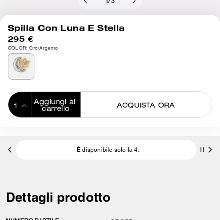
1
/
3
Spilla Con Luna E Stella
295 €
COLOR: Oro/Argento
Aggiungi al 
ACQUISTA ORA
carrello
ADDING TO
BAG
È disponibile solo la 4.
Dettagli prodotto