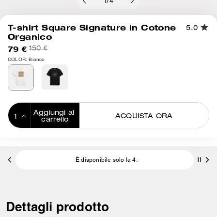
1
/
4
T-shirt Square Signature in Cotone
5.0
Organico
79 €
150 €
COLOR: Bianco
Aggiungi al 
ACQUISTA ORA
carrello
ADDING TO
BAG
È disponibile solo la 4.
Dettagli prodotto