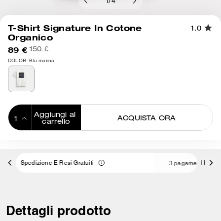
1
/
4
T-Shirt Signature In Cotone
1.0
Organico
89 €
150 €
COLOR: Blu marina
Aggiungi al 
ACQUISTA ORA
carrello
ADDING TO
BAG
tuiti
3 pagamenti da 50,00 € a interessi 0% con
Dettagli prodotto