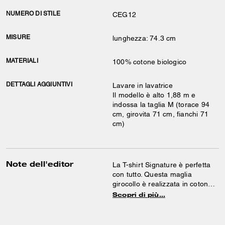
NUMERO DI STILE
CEG12
MISURE
lunghezza: 74.3 cm
MATERIALI
100% cotone biologico
DETTAGLI AGGIUNTIVI
Lavare in lavatrice
Il modello è alto 1,88 m e
indossa la taglia M (torace 94
cm, girovita 71 cm, fianchi 71
cm)
Note dell'editor
La T-shirt Signature è perfetta
con tutto. Questa maglia
girocollo è realizzata in cotone
organico per una sensazione
Scopri di più…
morbida e confortevole.