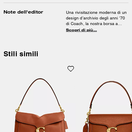
Note dell'editor
Una rivisitazione moderna di un
design d’archivio degli anni ’70
di Coach, la nostra borsa a
spalla Tabby è realizzata in
Scopri di più…
morbida pelle trapuntata per un
effetto soffice e dall’allure
rilassata. Rifinita con la nostra
iconica ferramenta Signature, la
Stili simili
compatta 26 è arricchita da una
lucente tracolla a catena, da
indossare lunga a tracolla o
raddoppiata per un look più
corto e sofisticato.