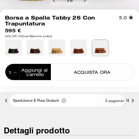
1
/
6
Borsa a Spalla Tabby 26 Con
5.0
Trapuntatura
595 €
COLOR: Ottone/Marrone ambra
Aggiungi al 
ACQUISTA ORA
carrello
ADDING TO
BAG
3 pagamenti da 198,33 € a interessi 0% con
Dettagli prodotto