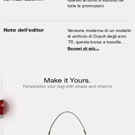
Questo articolo è escluso da
tutte le promozioni
Note dell'editor
Versione moderna di un modello
di archivio di Coach degli anni
’70, questa borsa a tracolla
Tabby strutturata è realizzata in
Scopri di più…
pelle martellata lucida. Rifinita
con i nostri componenti esclusivi
per donare un tocco iconico,
questa borsa compatta 26
presenta due tracolle amovibili e
Make it Yours.
può essere portata a mano
Personalize your bag with straps and charms
oppure con tracolla corta o
lunga.