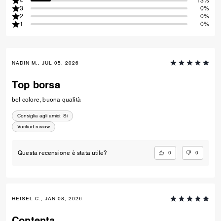
4
13%
3
0%
2
0%
1
0%
NADIN M., JUL 05, 2026
Top borsa
bel colore, buona qualità
Consiglia agli amici:
Si
Verified review
0
0
Questa recensione è stata utile?
HEISEL C., JAN 08, 2026
Contenta