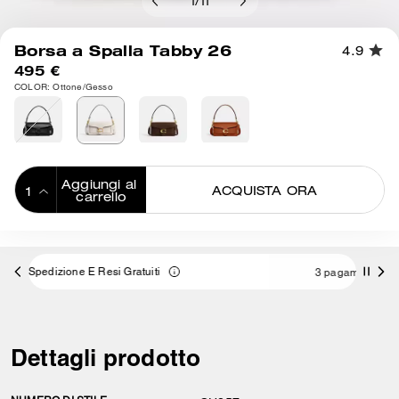
1
/
11
Borsa a Spalla Tabby 26
4.9
495 €
COLOR: Ottone/Gesso
Aggiungi al 
ACQUISTA ORA
carrello
ADDING TO
BAG
3 pagamenti da 165,00 € a interessi 0% con
Dettagli prodotto