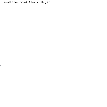
Small New York Cluster Bag Charm
Soho Sneaker With Stars
i
.