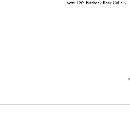
Rexy 10th Birthday Rexy Collectible In Shearling
P