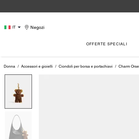
Negozi
IT
OFFERTE SPECIALI
Donna
/
Accessori e gioielli
/
Ciondoli per borsa e portachiavi
/
Charm Orset