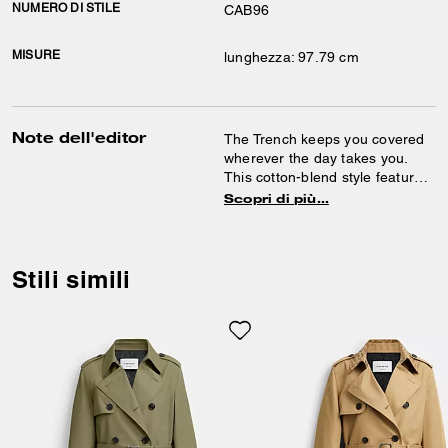
NUMERO DI STILE
CAB96
MISURE
lunghezza: 97.79 cm
Note dell'editor
The Trench keeps you covered
wherever the day takes you.
This cotton-blend style features
slip pockets for convenient
Scopri di più…
storage and an adjustable belt
for a comfortable, secure fit.
Stili simili