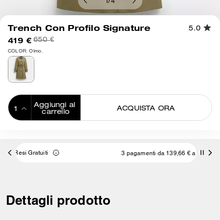
1
/
4
Trench Con Profilo Signature
5.0
419 €
650 €
COLOR: Olmo.
Aggiungi al 
ACQUISTA ORA
carrello
ADDING TO
BAG
3 pagamenti da 139,66 € a interessi 0% con
Dettagli prodotto