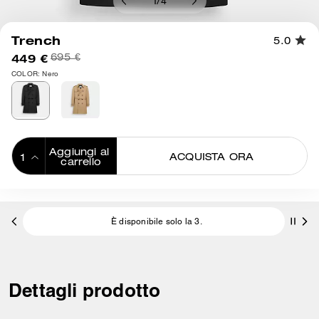
1
/
4
Trench
5.0
449 €
695 €
COLOR: Nero
Aggiungi al 
ACQUISTA ORA
carrello
ADDING TO
BAG
È disponibile solo la 3.
Dettagli prodotto